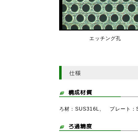
エッチング孔
仕様
構成材質
ろ材：SUS316L、 プレート：S
ろ過精度